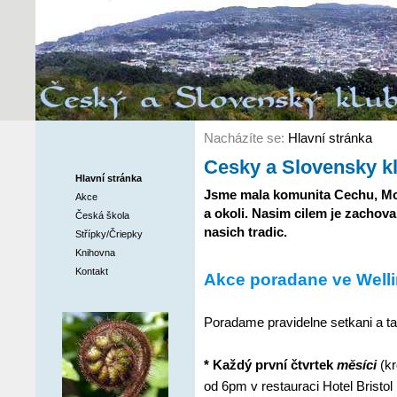
Nacházíte se:
Hlavní stránka
Cesky a Slovensky k
Hlavní stránka
Jsme mala komunita Cechu, Mor
Akce
a okoli. Nasim cilem je zachova
Česká škola
nasich tradic.
Střípky/Čriepky
Knihovna
Kontakt
Akce poradane ve Well
Poradame pravidelne setkani a ta
* Každý první čtvrtek
měsíci
(k
od 6pm v restauraci Hotel Bristol