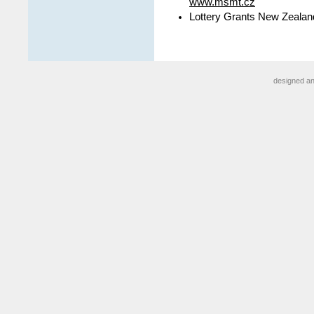
www.msmt.cz
Lottery Grants New Zealan
designed a