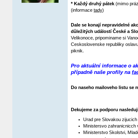
* Každý druhý pátek
(mimo práz
(informace
tady
)
Dale se konají nepravidelné akc
důležitých událostí České a Sl
Velikonoce, pripominame si Vano
Ceskoslovenske republiky osla
piknik.
Pro aktuální informace o a
případně naše profily na
fa
Do naseho mailoveho listu se 
Dekujeme za podporu nasleduji
Urad pre Slovakou zijucich 
Ministersvo zahranicnicch
Ministerstvo Skolstvi, Mla